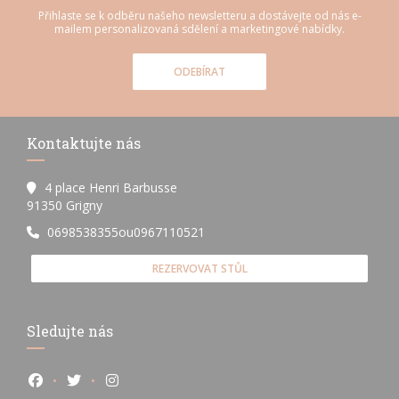
Přihlaste se k odběru našeho newsletteru a dostávejte od nás e-
mailem personalizovaná sdělení a marketingové nabídky.
ODEBÍRAT
Kontaktujte nás
4 place Henri Barbusse
((otevře se v novém okně))
91350 Grigny
0698538355ou0967110521
REZERVOVAT STŮL
Sledujte nás
Facebook ((otevře se v novém okně))
Twitter ((otevře se v novém okně))
Instagram ((otevře se v novém okně))