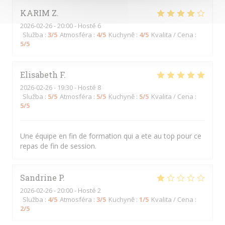
KARIM
Z
2026-02-26
- 20:00 - Hosté 6
Služba
:
3
/5
Atmosféra
:
4
/5
Kuchyně
:
4
/5
Kvalita / Cena
:
5
/5
Elisabeth
F
2026-02-26
- 19:30 - Hosté 8
Služba
:
5
/5
Atmosféra
:
5
/5
Kuchyně
:
5
/5
Kvalita / Cena
:
5
/5
Une équipe en fin de formation qui a ete au top pour ce
repas de fin de session.
Sandrine
P
2026-02-26
- 20:00 - Hosté 2
Služba
:
4
/5
Atmosféra
:
3
/5
Kuchyně
:
1
/5
Kvalita / Cena
:
2
/5