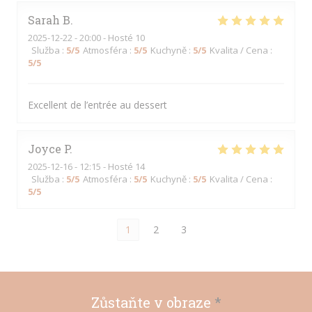
Sarah
B
2025-12-22
- 20:00 - Hosté 10
Služba
:
5
/5
Atmosféra
:
5
/5
Kuchyně
:
5
/5
Kvalita / Cena
:
5
/5
Excellent de l’entrée au dessert
Joyce
P
2025-12-16
- 12:15 - Hosté 14
Služba
:
5
/5
Atmosféra
:
5
/5
Kuchyně
:
5
/5
Kvalita / Cena
:
5
/5
1
2
3
Zůstaňte v obraze
*