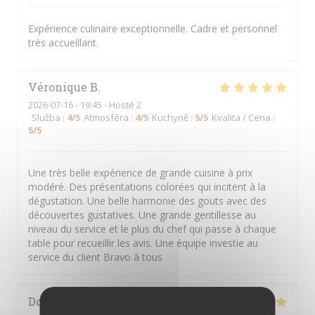
Expérience culinaire exceptionnelle. Cadre et personnel
très accueillant.
Véronique
B
2026-07-16
- 19:45 - Hosté 2
Služba
:
4
/5
Atmosféra
:
4
/5
Kuchyně
:
5
/5
Kvalita / Cena
:
5
/5
Une très belle expérience de grande cuisine à prix
modéré. Des présentations colorées qui incitent à la
dégustation. Une belle harmonie des gouts avec des
découvertes gustatives. Une grande gentillesse au
niveau du service et le plus du chef qui passe à chaque
table pour recueillir les avis. Une équipe investie au
service du client Bravo à tous
Dominique
P