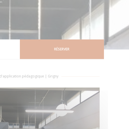
RÉSERVER
 d'application pédagogique
|
Grigny