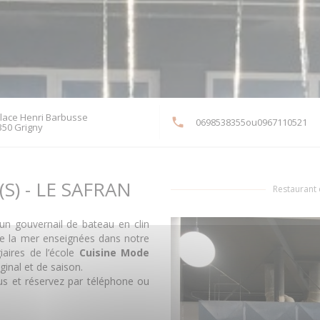
place Henri Barbusse
0698538355ou0967110521
((ouvre une nouvelle fenêtre))
350 Grigny
S) - LE SAFRAN
Restaurant
’un gouvernail de bateau en clin
de la mer enseignées dans notre
iaires de l’école
Cuisine Mode
inal et de saison.
nus et réservez par téléphone ou