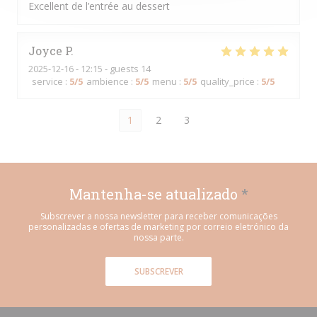
Excellent de l’entrée au dessert
Joyce
P
2025-12-16
- 12:15 - guests 14
service
:
5
/5
ambience
:
5
/5
menu
:
5
/5
quality_price
:
5
/5
1
2
3
Mantenha-se atualizado
*
Subscrever a nossa newsletter para receber comunicações
personalizadas e ofertas de marketing por correio eletrónico da
nossa parte.
SUBSCREVER