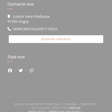
Contacte-nos
4 place Henri Barbusse
((abre numa nova janela))
91350 Grigny
0698538355ou0967110521
RESERVAR UMA MESA
Siga-nos
Facebook ((abre numa nova janela))
Twitter ((abre numa nova janela))
Instagram ((abre numa nova janela))
© 2026 CUISINE MODE D'EMPLOI(S) - LE SAFRAN — WEBSITE DO
((ABRE NUMA NOVA JANE
RESTAURANTE CRIADO POR
ZENCHEF
AVISO LEGAL
TERMOS DE UTILIZAÇÃO