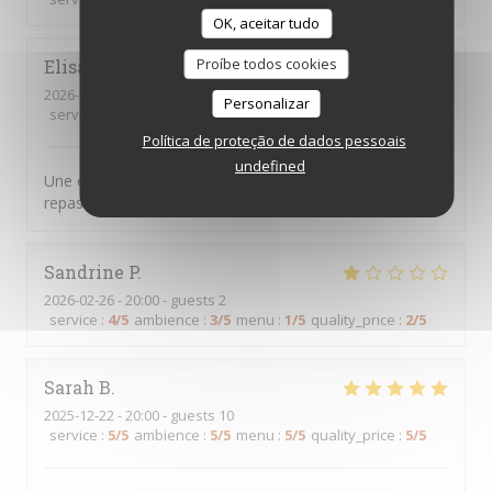
OK, aceitar tudo
Proíbe todos cookies
Elisabeth
F
2026-02-26
- 19:30 - guests 8
Personalizar
service
:
5
/5
ambience
:
5
/5
menu
:
5
/5
quality_price
:
5
/5
Política de proteção de dados pessoais
undefined
Une équipe en fin de formation qui a ete au top pour ce
repas de fin de session.
Sandrine
P
2026-02-26
- 20:00 - guests 2
service
:
4
/5
ambience
:
3
/5
menu
:
1
/5
quality_price
:
2
/5
Sarah
B
2025-12-22
- 20:00 - guests 10
service
:
5
/5
ambience
:
5
/5
menu
:
5
/5
quality_price
:
5
/5