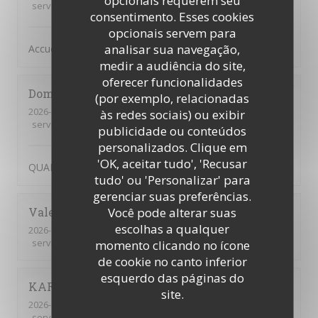
opcionais requerem seu
service
:
5
/5
ambience
:
5
/5
menu
:
5
/5
quality_price
:
5
/5
consentimento. Esses cookies
opcionais servem para
analisar sua navegação,
Accueil Qualité Variété
medir a audiência do site,
oferecer funcionalidades
Dominique
P
(por exemplo, relacionadas
2026-07-02
- 12:45 - guests 2
às redes sociais) ou exibir
service
:
5
/5
ambience
:
5
/5
menu
:
5
/5
quality_price
:
5
/5
publicidade ou conteúdos
personalizados. Clique em
'OK, aceitar tudo', 'Recusar
QUALITE ET ACCUEIL
tudo' ou 'Personalizar' para
gerenciar suas preferências.
Você pode alterar suas
Valerie
O
escolhas a qualquer
2026-07-02
- 12:15 - guests 2
service
:
5
/5
ambience
:
5
/5
menu
:
5
/5
quality_price
:
5
/5
momento clicando no ícone
de cookie no canto inferior
esquerdo das páginas do
KARIM
Z
site.
2026-02-26
- 20:00 - guests 6
service
:
3
/5
ambience
:
4
/5
menu
:
4
/5
quality_price
:
5
/5