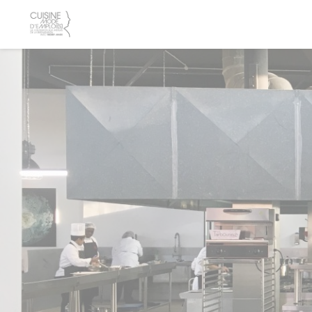
Πίνακας διαχείρισης "Μπισκότων" (Cookies)