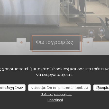
Φωτογραφίες
 χρησιμοποιεί "μπισκότα" (cookies) και σας επιτρέπει να 
να ενεργοποιήσετε
 αποδοχή όλων
Απόρριψε όλα τα "μπισκότα" (cookies)
Εξατομί
Πολιτική απορρήτου
undefined