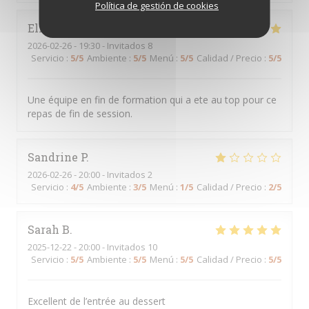
Política de gestión de cookies
Elisabeth
F
2026-02-26
- 19:30 - Invitados 8
Servicio
:
5
/5
Ambiente
:
5
/5
Menú
:
5
/5
Calidad / Precio
:
5
/5
Une équipe en fin de formation qui a ete au top pour ce
repas de fin de session.
Sandrine
P
2026-02-26
- 20:00 - Invitados 2
Servicio
:
4
/5
Ambiente
:
3
/5
Menú
:
1
/5
Calidad / Precio
:
2
/5
Sarah
B
2025-12-22
- 20:00 - Invitados 10
Servicio
:
5
/5
Ambiente
:
5
/5
Menú
:
5
/5
Calidad / Precio
:
5
/5
Excellent de l’entrée au dessert