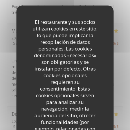
Expérience culinaire exceptionnelle. Cadre et personnel
très accueillant.
El restaurante y sus socios
utilizan cookies en este sitio,
Véronique
B
lo que puede implicar la
2026-07-16
- 19:45 - Invitados 2
recopilación de datos
Servicio
:
4
/5
Ambiente
:
4
/5
Menú
:
5
/5
Calidad / Precio
:
5
/5
personales. Las cookies
denominadas «necesarias»
Une très belle expérience de grande cuisine à prix
son obligatorias y se
modéré. Des présentations colorées qui incitent à la
instalan por defecto. Otras
dégustation. Une belle harmonie des gouts avec des
cookies opcionales
découvertes gustatives. Une grande gentillesse au
requieren su
niveau du service et le plus du chef qui passe à chaque
consentimiento. Estas
table pour recueillir les avis. Une équipe investie au
cookies opcionales sirven
service du client Bravo à tous
para analizar su
navegación, medir la
Dominique
P
audiencia del sitio, ofrecer
funcionalidades (por
2026-07-09
- 12:30 - Invitados 4
Servicio
:
5
/5
Ambiente
:
5
/5
Menú
:
5
/5
Calidad / Precio
:
5
/5
ejemplo, relacionadas con