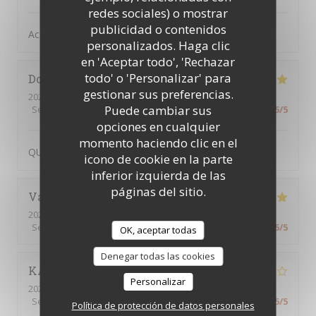
redes sociales) o mostrar
publicidad o contenidos
Accueil Qualité Variété
personalizados. Haga clic
en 'Aceptar todo', 'Rechazar
todo' o 'Personalizar' para
Dominique
P
gestionar sus preferencias.
2026-07-02
- 12:45 - Invitados 2
Puede cambiar sus
Servicio
:
5
/5
Ambiente
:
5
/5
Menú
:
5
/5
Calidad / Precio
:
5
/5
opciones en cualquier
momento haciendo clic en el
QUALITE ET ACCUEIL
icono de cookie en la parte
inferior izquierda de las
páginas del sitio.
Valerie
O
2026-07-02
- 12:15 - Invitados 2
Servicio
:
5
/5
Ambiente
:
5
/5
Menú
:
5
/5
Calidad / Precio
:
5
/5
OK, aceptar todas
Denegar todas las cookies
KARIM
Z
Personalizar
2026-02-26
- 20:00 - Invitados 6
Servicio
:
3
/5
Ambiente
:
4
/5
Menú
:
4
/5
Calidad / Precio
:
5
/5
Política de protección de datos personales