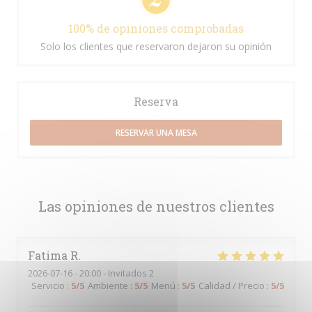
100% de opiniones comprobadas
Solo los clientes que reservaron dejaron su opinión
Reserva
RESERVAR UNA MESA
Las opiniones de nuestros clientes
Fatima
R
2026-07-16
- 20:00 - Invitados 2
Servicio
:
5
/5
Ambiente
:
5
/5
Menú
:
5
/5
Calidad / Precio
:
5
/5