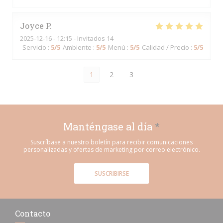
Joyce
P
2025-12-16
- 12:15 - Invitados 14
Servicio
:
5
/5
Ambiente
:
5
/5
Menú
:
5
/5
Calidad / Precio
:
5
/5
1
2
3
Manténgase al día
*
Suscríbase a nuestro boletín para recibir comunicaciones
personalizadas y ofertas de marketing por correo electrónico.
SUSCRIBIRSE
Contacto