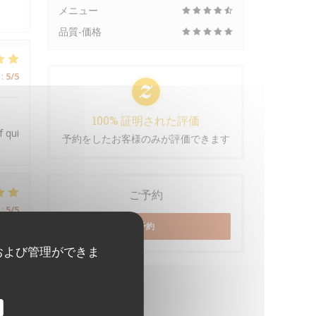
メニュー
品質-価格
:
5
/5
100% 証明された評価
f qui
予約をしたお客様のみが評価できます
ご予約
:
5
/5
予約
および管理ができま
:
5
/5