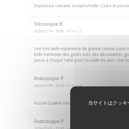
Expérience culinaire exceptionnelle. Cadre et person
Véronique
B
2026-07-16
- 19:45 - ゲスト 2
Une très belle expérience de grande cuisine à prix 
belle harmonie des gouts avec des découvertes gust
passe à chaque table pour recueillir les avis. Une é
Dominique
P
2026-07-09
- 12:30 - ゲスト 4
当サイトはクッキ
Accueil Qualité Variété
Dominique
P
2026-07-02
- 12:45 - ゲスト 2