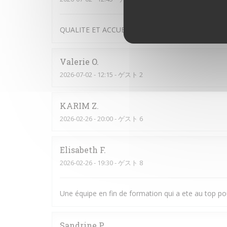
QUALITE ET ACCUEIL
Valerie
O
2026-07-02
- 12:15 - ゲスト 2
KARIM
Z
2026-02-26
- 20:00 - ゲスト 6
Elisabeth
F
2026-02-26
- 19:30 - ゲスト 8
Une équipe en fin de formation qui a ete au top pou
Sandrine
P