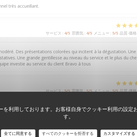
nel très accueillant.
サービス
:
4
/5
雰囲気
:
4
/5
メニュー
:
5
/5
品質-価格
modéré. Des présentations colorées qui incitent à la dégustation. Une
atives. Une grande gentillesse au niveau du service et le plus du che
quipe investie au service du client Bravo à tous
サービス
:
5
/5
雰囲気
:
5
/5
メニュー
:
5
/5
品質-価格
ーを利用しております。お客様自身でクッキー利用の設定
す。
全てに同意する
すべてのクッキーを拒否する
カスタマイズする
サービス
:
5
/5
雰囲気
:
5
/5
メニュー
:
5
/5
品質-価格