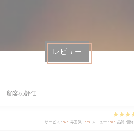
レビュー
顧客の評価
サービス
:
5
/5
雰囲気
:
5
/5
メニュー
:
5
/5
品質-価格