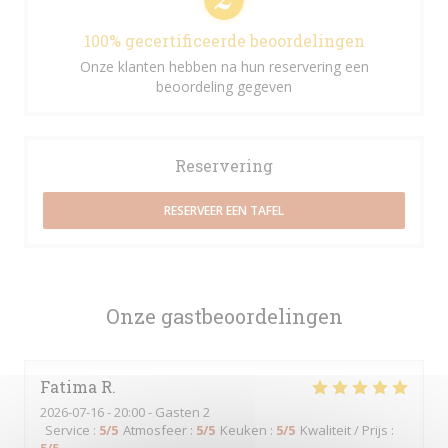
100% gecertificeerde beoordelingen
Onze klanten hebben na hun reservering een
beoordeling gegeven
Reservering
RESERVEER EEN TAFEL
Onze gastbeoordelingen
Fatima
R
2026-07-16
- 20:00 - Gasten 2
Service
:
5
/5
Atmosfeer
:
5
/5
Keuken
:
5
/5
Kwaliteit / Prijs
: