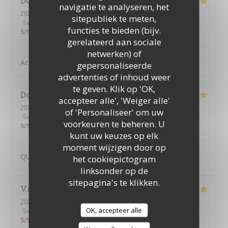
Dominique
P
navigatie te analyseren, het
2026-07-09
- 12:30 - Gasten 4
sitepubliek te meten,
Service
:
5
/5
Atmosfeer
:
5
/5
Keuken
:
5
/5
Kwaliteit / Prijs
:
functies te bieden (bijv.
5
/5
gerelateerd aan sociale
netwerken) of
Accueil Qualité Variété
gepersonaliseerde
advertenties of inhoud weer
te geven. Klik op 'OK,
Dominique
P
accepteer alle', 'Weiger alle'
2026-07-02
- 12:45 - Gasten 2
of 'Personaliseer' om uw
Service
:
5
/5
Atmosfeer
:
5
/5
Keuken
:
5
/5
Kwaliteit / Prijs
:
voorkeuren te beheren. U
5
/5
kunt uw keuzes op elk
moment wijzigen door op
QUALITE ET ACCUEIL
het cookiepictogram
linksonder op de
sitepagina's te klikken.
Valerie
O
2026-07-02
- 12:15 - Gasten 2
OK, accepteer alle
Service
:
5
/5
Atmosfeer
:
5
/5
Keuken
:
5
/5
Kwaliteit / Prijs
:
5
/5