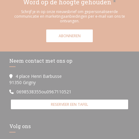
Word op de hoogte gehouden
*
Schrijf je in op onze nieuwsbrief om gepersonaliseerde
communicatie en marketingaanbiedingen per e-mail van ons te
ontvangen.
ABONNEREN
Neem contact met ons op
4 place Henri Barbusse
((opent in een nieuw venster))
91350 Grigny
0698538355ou0967110521
RESERVEER EEN TAFEL
Volg ons