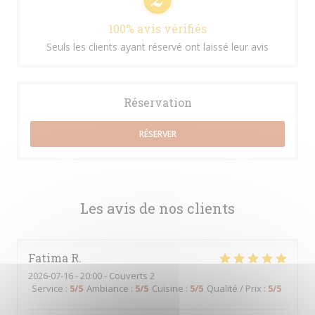
100% avis vérifiés
Seuls les clients ayant réservé ont laissé leur avis
Réservation
RÉSERVER
Les avis de nos clients
Fatima
R
2026-07-16
- 20:00 - Couverts 2
Service
:
5
/5
Ambiance
:
5
/5
Cuisine
:
5
/5
Qualité / Prix
:
5
/5