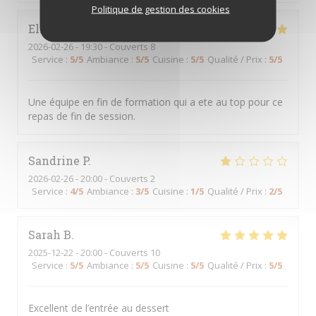
Politique de gestion des cookies
Elisabeth
F
2026-02-26
- 19:30 - Couverts 8
Service
:
5
/5
Ambiance
:
5
/5
Cuisine
:
5
/5
Qualité / Prix
:
5
/5
Une équipe en fin de formation qui a ete au top pour ce
repas de fin de session.
Sandrine
P
2026-02-26
- 20:00 - Couverts 2
Service
:
4
/5
Ambiance
:
3
/5
Cuisine
:
1
/5
Qualité / Prix
:
2
/5
Sarah
B
2025-12-22
- 20:00 - Couverts 10
Service
:
5
/5
Ambiance
:
5
/5
Cuisine
:
5
/5
Qualité / Prix
:
5
/5
Excellent de l’entrée au dessert