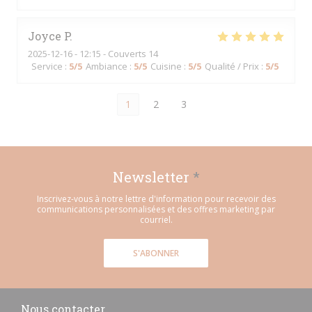
Joyce
P
2025-12-16
- 12:15 - Couverts 14
Service
:
5
/5
Ambiance
:
5
/5
Cuisine
:
5
/5
Qualité / Prix
:
5
/5
1
2
3
Newsletter
*
Inscrivez-vous à notre lettre d'information pour recevoir des
communications personnalisées et des offres marketing par
courriel.
S'ABONNER
Nous contacter