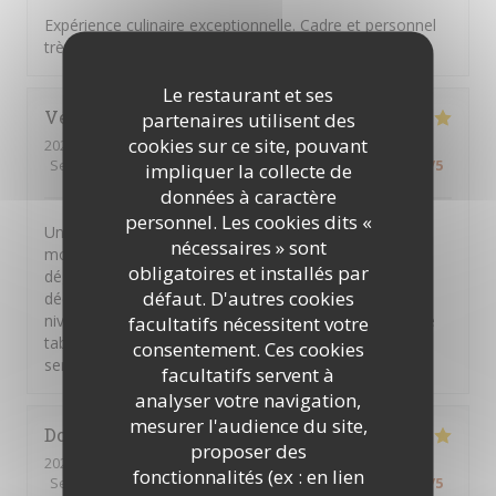
Expérience culinaire exceptionnelle. Cadre et personnel
très accueillant.
Le restaurant et ses
Véronique
B
partenaires utilisent des
cookies sur ce site, pouvant
2026-07-16
- 19:45 - Couverts 2
Service
:
4
/5
Ambiance
:
4
/5
Cuisine
:
5
/5
Qualité / Prix
:
5
/5
impliquer la collecte de
données à caractère
personnel. Les cookies dits «
Une très belle expérience de grande cuisine à prix
nécessaires » sont
modéré. Des présentations colorées qui incitent à la
obligatoires et installés par
dégustation. Une belle harmonie des gouts avec des
défaut. D'autres cookies
découvertes gustatives. Une grande gentillesse au
niveau du service et le plus du chef qui passe à chaque
facultatifs nécessitent votre
table pour recueillir les avis. Une équipe investie au
consentement. Ces cookies
service du client Bravo à tous
facultatifs servent à
analyser votre navigation,
mesurer l'audience du site,
Dominique
P
proposer des
2026-07-09
- 12:30 - Couverts 4
fonctionnalités (ex : en lien
Service
:
5
/5
Ambiance
:
5
/5
Cuisine
:
5
/5
Qualité / Prix
:
5
/5