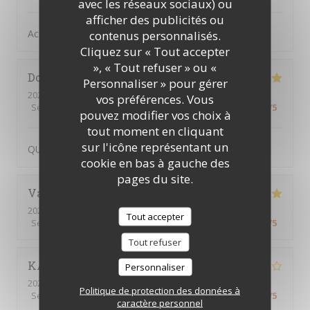
avec les réseaux sociaux) ou
afficher des publicités ou
Accueil Qualité Variété
contenus personnalisés.
Cliquez sur « Tout accepter
», « Tout refuser » ou «
Dominique
P
Personnaliser » pour gérer
2026-07-02
- 12:45 - Couverts 2
vos préférences. Vous
Service
:
5
/5
Ambiance
:
5
/5
Cuisine
:
5
/5
Qualité / Prix
:
5
/5
pouvez modifier vos choix à
tout moment en cliquant
sur l'icône représentant un
QUALITE ET ACCUEIL
cookie en bas à gauche des
pages du site.
Valerie
O
2026-07-02
- 12:15 - Couverts 2
Tout accepter
Service
:
5
/5
Ambiance
:
5
/5
Cuisine
:
5
/5
Qualité / Prix
:
5
/5
Tout refuser
KARIM
Z
Personnaliser
2026-02-26
- 20:00 - Couverts 6
Politique de protection des données à
Service
:
3
/5
Ambiance
:
4
/5
Cuisine
:
4
/5
Qualité / Prix
:
5
/5
caractère personnel