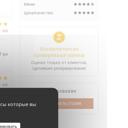
Меню
Цена/качество
:
5
/5
Исключительно
f qui
проверенные оценки
Оценки только от клиентов,
сделавших резервирование
:
5
/5
Бронирование
исы которые вы
ЗАБРОНИРОВАТЬ СТОЛИК
зировать
:
5
/5