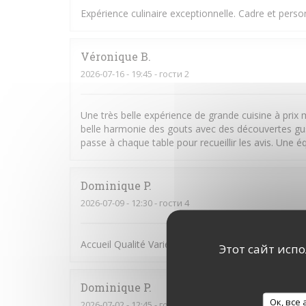
Expérience culinaire exceptionnelle. Cadre et person
Véronique
B
2026-07-16
- 19:45 - гости 2
Une très belle expérience de grande cuisine à prix 
belle harmonie des gouts avec des découvertes gust
passe à chaque table pour recueillir les avis. Une é
Dominique
P
2026-07-09
- 12:30 - гости 4
Accueil Qualité Variété
Этот сайт исп
Dominique
P
Ок, все
2026-07-02
- 12:45 - гости 2