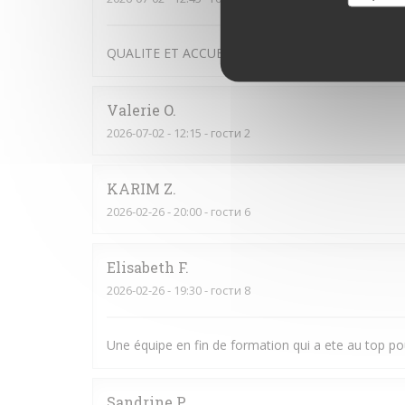
QUALITE ET ACCUEIL
Valerie
O
2026-07-02
- 12:15 - гости 2
KARIM
Z
2026-02-26
- 20:00 - гости 6
Elisabeth
F
2026-02-26
- 19:30 - гости 8
Une équipe en fin de formation qui a ete au top pou
Sandrine
P