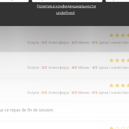
Политика конфиденциальности
undefined
Услуги
:
5
/5
Атмосфера
:
5
/5
Меню
:
5
/5
Цена / качество
Услуги
:
3
/5
Атмосфера
:
4
/5
Меню
:
4
/5
Цена / качество
Услуги
:
5
/5
Атмосфера
:
5
/5
Меню
:
5
/5
Цена / качество
r ce repas de fin de session.