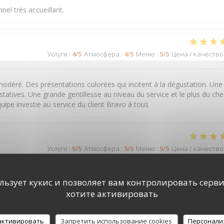
nel très accueillant.
Услуги
:
4
/5
Атмосфера
:
4
/5
Меню
:
5
/5
Цена / качество
modéré. Des présentations colorées qui incitent à la dégustation. Une
atives. Une grande gentillesse au niveau du service et le plus du che
quipe investie au service du client Bravo à tous
Услуги
:
5
/5
Атмосфера
:
5
/5
Меню
:
5
/5
Цена / качество
ользует кукис и позволяет вам контролировать серв
хотите активировать
 активировать
Запретить использование cookies
Персонали
Услуги
:
5
/5
Атмосфера
:
5
/5
Меню
:
5
/5
Цена / качество