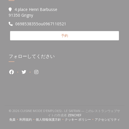
4 place Henri Barbusse
((新しいウィンドウで開きます))
91350 Grigny
0698538355ou0967110521
予約
フォローしてください
Facebook ((新しいウィンドウで開きます))
Twitter ((新しいウィンドウで開きます))
Instagram ((新しいウィンドウで開きます))
© 2026 CUISINE MODE D'EMPLOI(S) - LE SAFRAN — このレストランウェブサ
((新しいウィンドウで開きます))
イトの作成者
ZENCHEF
免責
利用規約
個人情報保護方針
クッキー ポリシー
アクセシビリティ
((新しいウィンドウで開きます))
((新しいウィンドウで開きます))
((新しいウィンドウで開きます))
((新しいウィンドウで開きます))
((新しいウィン