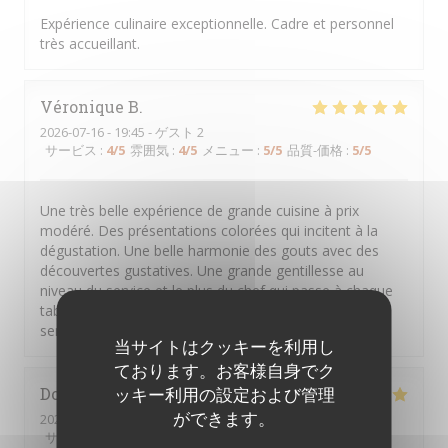
Expérience culinaire exceptionnelle. Cadre et personnel
très accueillant.
Véronique
B
2026-07-16
- 19:45 - ゲスト 2
サービス
:
4
/5
雰囲気
:
4
/5
メニュー
:
5
/5
品質-価格
:
5
/5
Une très belle expérience de grande cuisine à prix
modéré. Des présentations colorées qui incitent à la
dégustation. Une belle harmonie des gouts avec des
découvertes gustatives. Une grande gentillesse au
niveau du service et le plus du chef qui passe à chaque
table pour recueillir les avis. Une équipe investie au
service du client Bravo à tous
当サイトはクッキーを利用し
ております。お客様自身でク
Dominique
ッキー利用の設定および管理
P
ができます。
2026-07-09
- 12:30 - ゲスト 4
サービス
:
5
/5
雰囲気
:
5
/5
メニュー
:
5
/5
品質-価格
:
5
/5