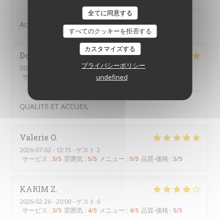
全てに同意する
Accueil Qualité Variété
すべてのクッキーを拒否する
カスタマイズする
Dominique
P
プライバシーポリシー
2026-07-02
- 12:45 - ゲスト 2
サービス
:
5
/5
雰囲気
:
5
/5
メニュー
:
5
/5
品質-価格
:
5
/5
undefined
QUALITE ET ACCUEIL
Valerie
O
2026-07-02
- 12:15 - ゲスト 2
サービス
:
5
/5
雰囲気
:
5
/5
メニュー
:
5
/5
品質-価格
:
5
/5
KARIM
Z
2026-02-26
- 20:00 - ゲスト 6
サービス
:
3
/5
雰囲気
:
4
/5
メニュー
:
4
/5
品質-価格
:
5
/5