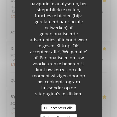
Dominique
P
navigatie te analyseren, het
2026-07-09
- 12:30 - Gasten 4
sitepubliek te meten,
Service
:
5
/5
Atmosfeer
:
5
/5
Keuken
:
5
/5
Kwaliteit / Prijs
:
functies te bieden (bijv.
5
/5
gerelateerd aan sociale
netwerken) of
Accueil Qualité Variété
gepersonaliseerde
advertenties of inhoud weer
te geven. Klik op 'OK,
Dominique
P
accepteer alle', 'Weiger alle'
2026-07-02
- 12:45 - Gasten 2
of 'Personaliseer' om uw
Service
:
5
/5
Atmosfeer
:
5
/5
Keuken
:
5
/5
Kwaliteit / Prijs
:
voorkeuren te beheren. U
5
/5
kunt uw keuzes op elk
moment wijzigen door op
QUALITE ET ACCUEIL
het cookiepictogram
linksonder op de
sitepagina's te klikken.
Valerie
O
2026-07-02
- 12:15 - Gasten 2
OK, accepteer alle
Service
:
5
/5
Atmosfeer
:
5
/5
Keuken
:
5
/5
Kwaliteit / Prijs
:
5
/5