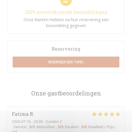
100% gecertificeerde beoordelingen
Onze klanten hebben na hun reservering een
beoordeling gegeven
Reservering
RESERVEER EEN TAFEL
Onze gastbeoordelingen
Fatima
R
2026-07-16
- 20:00 - Gasten 2
Service
:
5
/5
Atmosfeer
:
5
/5
Keuken
:
5
/5
Kwaliteit / Prijs
: