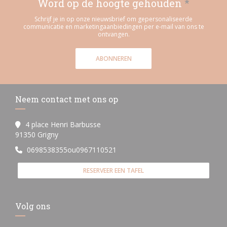
Word op de hoogte gehouden
*
Schrijf je in op onze nieuwsbrief om gepersonaliseerde
communicatie en marketingaanbiedingen per e-mail van ons te
ontvangen.
ABONNEREN
Neem contact met ons op
4 place Henri Barbusse
((opent in een nieuw venster))
91350 Grigny
0698538355ou0967110521
RESERVEER EEN TAFEL
Volg ons