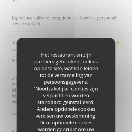
5
/5
Expérience culinaire exceptionnelle. Cadre et personnel
très accueillant.
Véronique
B
2026-07-16
- 19:45 - Gasten 2
Het restaurant en zijn
Service
:
4
/5
Atmosfeer
:
4
/5
Keuken
:
5
/5
Kwaliteit / Prijs
:
5
/5
partners gebruiken cookies
op deze site, wat kan leiden
tot de verzameling van
Une très belle expérience de grande cuisine à prix
persoonsgegevens.
modéré. Des présentations colorées qui incitent à la
'Noodzakelijke' cookies zijn
dégustation. Une belle harmonie des gouts avec des
verplicht en worden
découvertes gustatives. Une grande gentillesse au
standaard geïnstalleerd.
niveau du service et le plus du chef qui passe à chaque
table pour recueillir les avis. Une équipe investie au
Andere optionele cookies
service du client Bravo à tous
vereisen uw toestemming.
Deze optionele cookies
worden gebruikt om uw