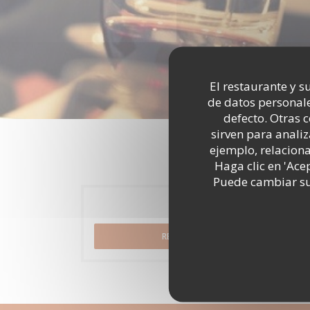
El restaurante y su
de datos personale
defecto. Otras 
sirven para analiz
ejemplo, relacion
Haga clic en 'Ace
Puede cambiar sus
Reserva
RESERVAR UNA MESA