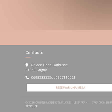
Contacto
4 place Henri Barbusse
((abre en una nueva ventana))
91350 Grigny
0698538355ou0967110521
RESERVAR UNA MESA
© 2026 CUISINE MODE D'EMPLOI(S) - LE SAFRAN — CREACIÓN D
((ABRE EN UNA NUEVA VENTANA))
ZENCHEF