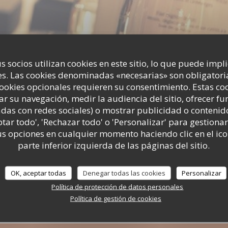
s socios utilizan cookies en este sitio, lo que puede impl
s. Las cookies denominadas «necesarias» son obligatoria
Eventos
cookies opcionales requieren su consentimiento. Estas co
ar su navegación, medir la audiencia del sitio, ofrecer f
adas con redes sociales) o mostrar publicidad o contenid
ptar todo', 'Rechazar todo' o 'Personalizar' para gestionar
 opciones en cualquier momento haciendo clic en el ico
parte inferior izquierda de las páginas del sitio.
OK, aceptar todas
Denegar todas las cookies
Personalizar
Política de protección de datos personales
Política de gestión de cookies