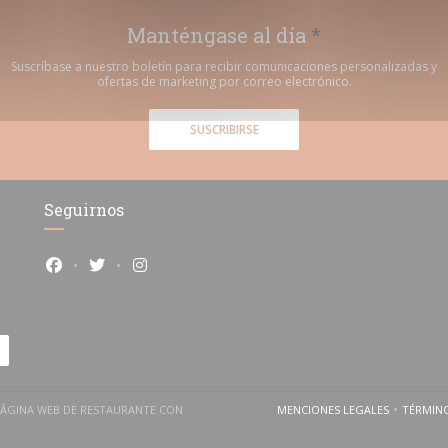
Manténgase al día
*
Suscríbase a nuestro boletín para recibir comunicaciones personalizadas y
ofertas de marketing por correo electrónico.
SUSCRIBIRSE
Seguirnos
Facebook ((abre en una nueva ventana))
Twitter ((abre en una nueva ventana))
Instagram ((abre en una nueva ventana))
E PÁGINA WEB DE RESTAURANTE CON
MENCIONES LEGALES
TÉRMIN
((ABRE EN UNA NUEV