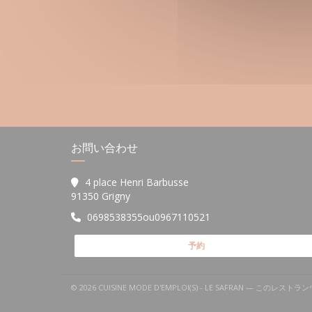
お問い合わせ
4 place Henri Barbusse
((新しいウィンドウで開きます))
91350 Grigny
0698538355ou0967110521
予約
© 2026 CUISINE MODE D'EMPLOI(S) - LE SAFRAN — こ