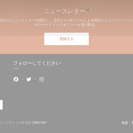
ニュースレター
*
当社のニュースレターを購読し、当社からのEメールによる個別コミュニケーショ
やマーケティングオファーを受け取る。
登録する
フォローしてください
Facebook ((新しいウィンドウで開きます))
Twitter ((新しいウィンドウで開きます))
Instagram ((新しいウィンドウで開きます)
((新しいウィンドウで開きます))
のレストランウェブサイトの作成者
ZENCHEF
免責
((