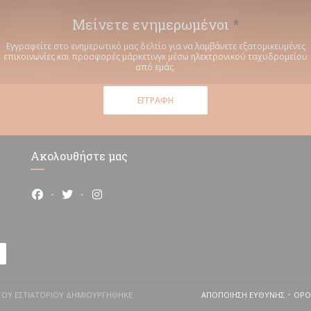
Μείνετε ενημερωμένοι
*
Εγγραφείτε στο ενημερωτικό μας δελτίο για να λαμβάνετε εξατομικευμένες
επικοινωνίες και προσφορές μάρκετινγκ μέσω ηλεκτρονικού ταχυδρομείου
από εμάς.
ΕΓΓΡΑΦΉ
Ακολουθήστε μας
Facebook ((ανοίγει σε νέο παράθυρο))
Twitter ((ανοίγει σε νέο παράθυρο))
Instagram ((ανοίγει σε νέο παράθυρο))
ΔΑ ΤΟΥ ΕΣΤΙΑΤΟΡΊΟΥ ΔΗΜΙΟΥΡΓΉΘΗΚΕ
ΑΠΟΠΟΊΗΣΗ ΕΥΘΎΝΗΣ
ΌΡΟ
((ΑΝΟΊΓΕΙ ΣΕ ΝΈ