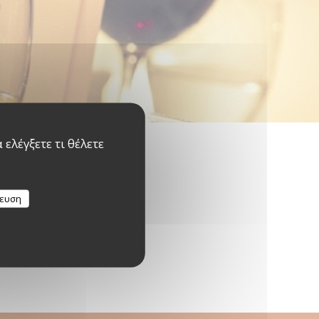
ελέγξετε τι θέλετε
κευση