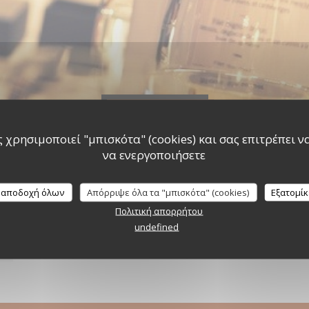
Γεγονότα
 χρησιμοποιεί "μπισκότα" (cookies) και σας επιτρέπει να 
να ενεργοποιήσετε
 αποδοχή όλων
Απόρριψε όλα τα "μπισκότα" (cookies)
Εξατομί
Πολιτική απορρήτου
undefined