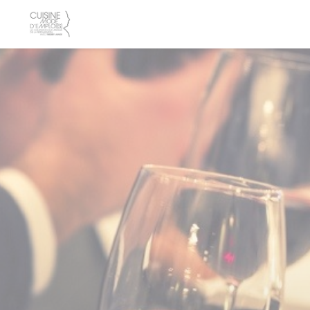
Πίνακας διαχείρισης "Μπισκότων" (Cookies)