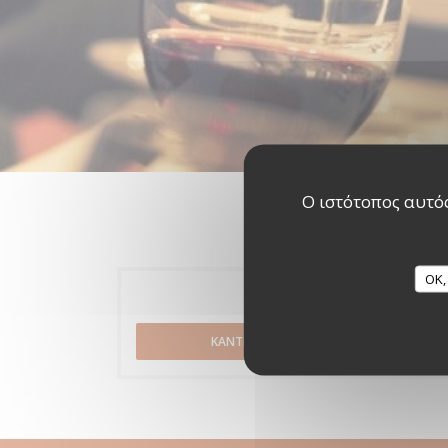
Ο ιστότοπος αυτός
OK,
Κράτηση
ΚΆΝΤΕ ΚΡΆΤΗΣΗ ΤΡΑΠΕΖΙΟΎ