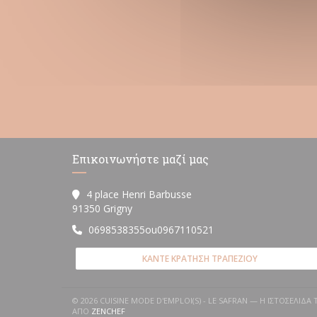
Επικοινωνήστε μαζί μας
4 place Henri Barbusse
((ανοίγει σε νέο παράθυρο))
91350 Grigny
0698538355ou0967110521
ΚΆΝΤΕ ΚΡΆΤΗΣΗ ΤΡΑΠΕΖΙΟΎ
© 2026 CUISINE MODE D'EMPLOI(S) - LE SAFRAN — Η ΙΣΤΟΣΕΛΊ
((ΑΝΟΊΓΕΙ ΣΕ ΝΈΟ ΠΑΡΆΘΥΡΟ))
ΑΠΌ
ZENCHEF