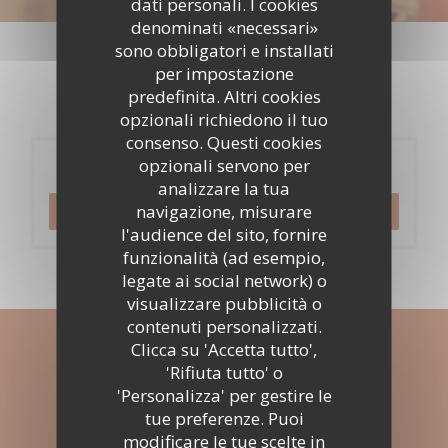
dati personali. I cookies
Eventi
denominati «necessari»
sono obbligatori e installati
per impostazione
predefinita. Altri cookies
opzionali richiedono il tuo
consenso. Questi cookies
opzionali servono per
Prenotazione
analizzare la tua
navigazione, misurare
PRENOTA
l'audience del sito, fornire
funzionalità (ad esempio,
legate ai social network) o
visualizzare pubblicità o
contenuti personalizzati.
Clicca su 'Accetta tutto',
Rimani informato
*
'Rifiuta tutto' o
Iscriversi alla nostra newsletter per ricevere comunicazioni
'Personalizza' per gestire le
personalizzate e offerte di marketing via e-mail.
tue preferenze. Puoi
modificare le tue scelte in
ABBONATI