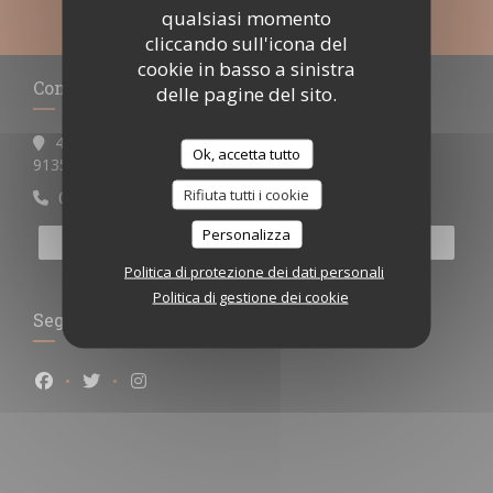
qualsiasi momento
cliccando sull'icona del
cookie in basso a sinistra
Contattaci
delle pagine del sito.
4 place Henri Barbusse
Ok, accetta tutto
((apre una nuova finestra))
91350 Grigny
Rifiuta tutti i cookie
0698538355ou0967110521
Personalizza
PRENOTA
Politica di protezione dei dati personali
Politica di gestione dei cookie
Seguici
Facebook ((apre una nuova finestra))
Twitter ((apre una nuova finestra))
Instagram ((apre una nuova finestra))