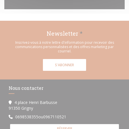
Newsletter
*
Inscrivez-vous à notre lettre d'information pour recevoir des
communications personnalisées et des offres marketing par
courriel.
S'ABONNER
Nous contacter
4 place Henri Barbusse
((ouvre une nouvelle fenêtre))
91350 Grigny
0698538355ou0967110521
RÉSERVER