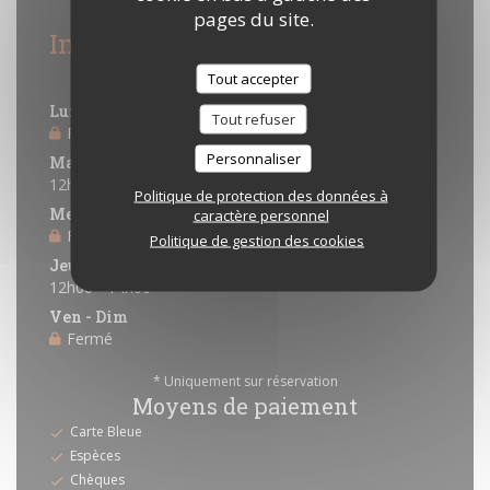
pages du site.
Infos pratiques
Horaires
Tout accepter
Lundi
Tout refuser
Fermé
Personnaliser
Mardi
12h00 - 14h00 *
Politique de protection des données à
Mercredi
caractère personnel
Fermé
Politique de gestion des cookies
Jeudi
12h00 - 14h00 *
Ven
-
Dim
Fermé
* Uniquement sur réservation
Moyens de paiement
Carte Bleue
Espèces
Chèques