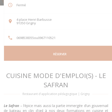
Fermé
4 place Henri Barbusse
((ouvre une nouvelle fenêtre))
91350 Grigny
0698538355ou0967110521
RÉSERVER
CUISINE MODE D'EMPLOI(S) - LE
SAFRAN
Restaurant d'application pédagogique
|
Grigny
Le Safran
– l’épice mais aussi la partie immergée d’un gouvernail
de bateau en clin d’œil à nos deux formations en cuisine et