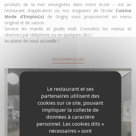
produits de la mer enseignées dans notre école – est un
restaurant d’application où nos stagiaires de l’école
Cuisine
Mode d’Emploi(s)
de Grigny vous proposeront un menu
original et de saison.
Service les mardis et jeudis midi. Consultez les menus et
réservez par téléphone ou en quelques clics !
Au plaisir de vous accueillir !
DÉCOUVRIR LE LIEU
Le restaurant et ses
partenaires utilisent des
cookies sur ce site, pouvant
impliquer la collecte de
données à caractère
personnel. Les cookies dits «
nécessaires » sont