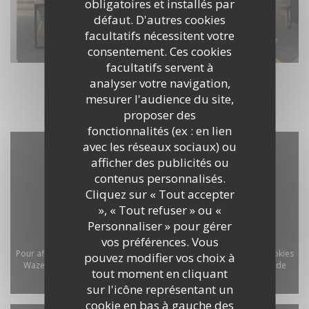
obligatoires et installés par
défaut. D'autres cookies
facultatifs nécessitent votre
consentement. Ces cookies
facultatifs servent à
analyser votre navigation,
mesurer l'audience du site,
proposer des
fonctionnalités (ex : en lien
avec les réseaux sociaux) ou
afficher des publicités ou
contenus personnalisés.
Cliquez sur « Tout accepter
», « Tout refuser » ou «
Personnaliser » pour gérer
vos préférences. Vous
Pour afficher la carte interactive Waze, vous devez accepter les cookies
pouvez modifier vos choix à
Waze Map (Google). Ces cookies peuvent collecter des données de
tout moment en cliquant
navigation et de localisation.
Autoriser
sur l'icône représentant un
cookie en bas à gauche des